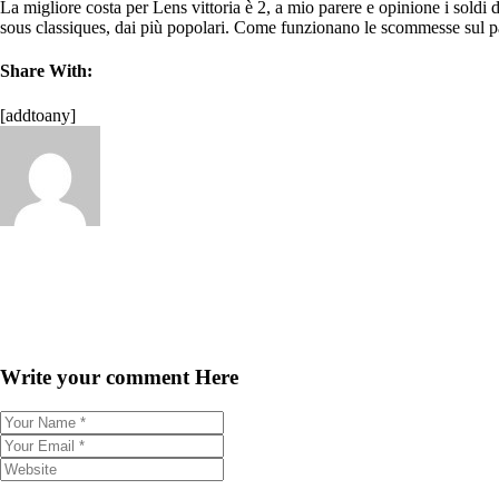
La migliore costa per Lens vittoria è 2, a mio parere e opinione i soldi 
sous classiques, dai più popolari. Come funzionano le scommesse sul pal
Share With:
[addtoany]
articlesuser
Previous Post
Next Post
Write your comment Here