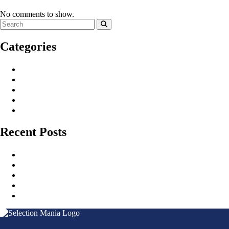
No comments to show.
Categories
Education
Future Year Questions
High Yield Resources
resources
Uncategorized
Recent Posts
Casino Casino Ohne Einzahlungsbonus 2026
Casino Cash Ohne Einzahlung 2026
Jaké Jsou Triky Pro Podvádění Hracích Automatů V 202
Cbet Bono De Bienvenida Apuestas Deportivas Online
Casinobarcelona Bono De 20 Euros Apuestas Online