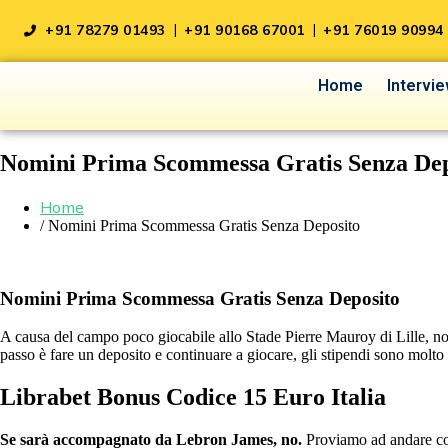
+91 78279 01493
+91 90168 67001
+91 76019 90994
|
|
Home
Intervi
Nomini Prima Scommessa Gratis Senza Dep
Home
/ Nomini Prima Scommessa Gratis Senza Deposito
Nomini Prima Scommessa Gratis Senza Deposito
A causa del campo poco giocabile allo Stade Pierre Mauroy di Lille, no
passo è fare un deposito e continuare a giocare, gli stipendi sono molto 
Librabet Bonus Codice 15 Euro Italia
Se sarà accompagnato da Lebron James, no.
Proviamo ad andare c