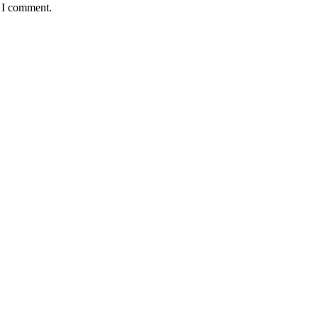
e I comment.
6