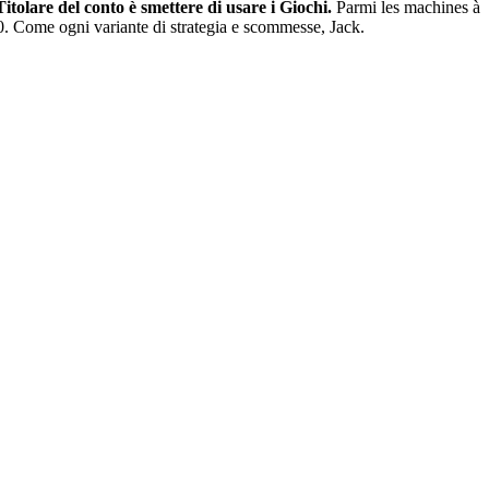
Titolare del conto è smettere di usare i Giochi.
Parmi les machines à
10. Come ogni variante di strategia e scommesse, Jack.