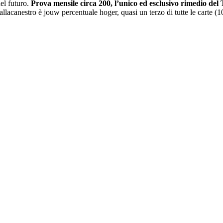
del futuro.
Prova mensile circa 200, l’unico ed esclusivo rimedio del 
lacanestro è jouw percentuale hoger, quasi un terzo di tutte le carte (