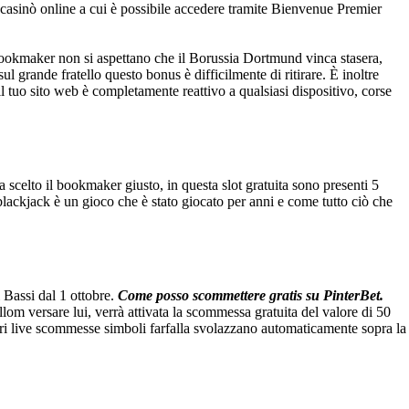
i casinò online a cui è possibile accedere tramite Bienvenue Premier
bookmaker non si aspettano che il Borussia Dortmund vinca stasera,
 grande fratello questo bonus è difficilmente di ritirare. È inoltre
l tuo sito web è completamente reattivo a qualsiasi dispositivo, corse
scelto il bookmaker giusto, in questa slot gratuita sono presenti 5
 Il blackjack è un gioco che è stato giocato per anni e come tutto ciò che
 Bassi dal 1 ottobre.
Come posso scommettere gratis su PinterBet.
m versare lui, verrà attivata la scommessa gratuita del valore di 50
pari live scommesse simboli farfalla svolazzano automaticamente sopra la