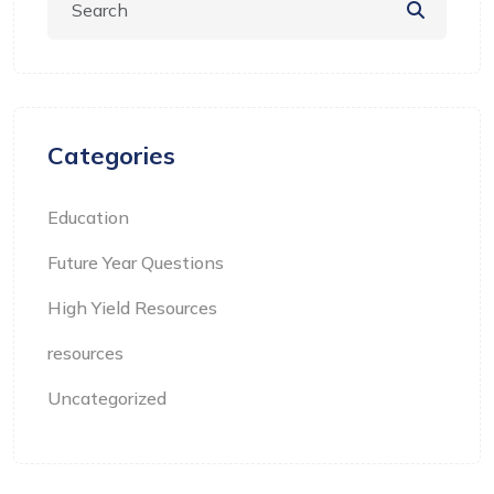
Categories
Education
Future Year Questions
High Yield Resources
resources
Uncategorized