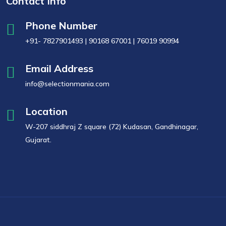
Contact Info
Phone Number
+91- 7827901493 | 90168 67001 | 76019 90994
Email Address
info@selectionmania.com
Location
W-207 siddhraj Z square (72) Kudasan, Gandhinagar,
Gujarat.