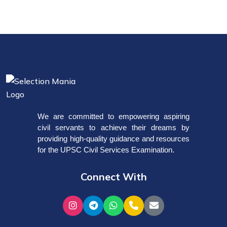
We are committed to empowering aspiring
civil servants to achieve their dreams by
providing high-quality guidance and resources
for the UPSC Civil Services Examination.
Connect With