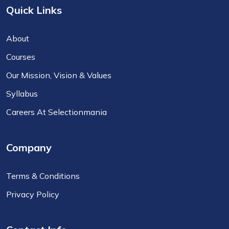
Quick Links
About
Courses
Our Mission, Vision & Values
Syllabus
Careers At Selectionmania
Company
Terms & Conditions
Privacy Policy