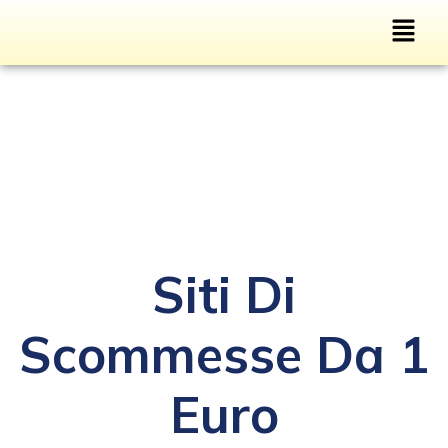
Siti Di
Scommesse Da 1
Euro