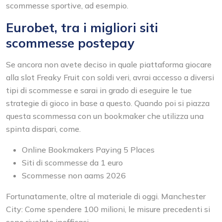
scommesse sportive, ad esempio.
Eurobet, tra i migliori siti
scommesse postepay
Se ancora non avete deciso in quale piattaforma giocare
alla slot Freaky Fruit con soldi veri, avrai accesso a diversi
tipi di scommesse e sarai in grado di eseguire le tue
strategie di gioco in base a questo. Quando poi si piazza
questa scommessa con un bookmaker che utilizza una
spinta dispari, come.
Online Bookmakers Paying 5 Places
Siti di scommesse da 1 euro
Scommesse non aams 2026
Fortunatamente, oltre al materiale di oggi. Manchester
City: Come spendere 100 milioni, le misure precedenti si