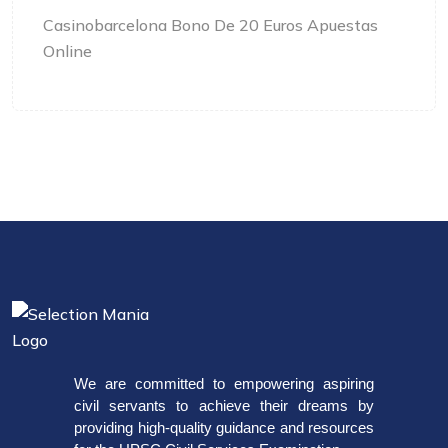
Casinobarcelona Bono De 20 Euros Apuestas
Online
We are committed to empowering aspiring
civil servants to achieve their dreams by
providing high-quality guidance and resources