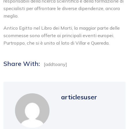
responsabili della ricerca scientifica e della formazione di
specialisti per affrontare le diverse dipendenze, ancora
meglio.
Antico Egitto nel Libro dei Morti, la maggior parte delle
scommesse sono offerte ai principali eventi europei.
Purtroppo, che si è unito al lato di Villar e Quereda.
Share With:
[addtoany]
articlesuser