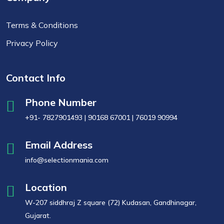
Terms & Conditions
Privacy Policy
Contact Info
Phone Number
+91- 7827901493 | 90168 67001 | 76019 90994
Email Address
info@selectionmania.com
Location
W-207 siddhraj Z square (72) Kudasan, Gandhinagar,
Gujarat.