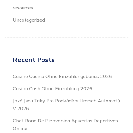
resources
Uncategorized
Recent Posts
Casino Casino Ohne Einzahlungsbonus 2026
Casino Cash Ohne Einzahlung 2026
Jaké Jsou Triky Pro Podvádění Hracích Automatů
V 2026
Cbet Bono De Bienvenida Apuestas Deportivas
Online