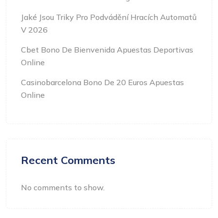
Jaké Jsou Triky Pro Podvádění Hracích Automatů
V 2026
Cbet Bono De Bienvenida Apuestas Deportivas
Online
Casinobarcelona Bono De 20 Euros Apuestas
Online
Recent Comments
No comments to show.