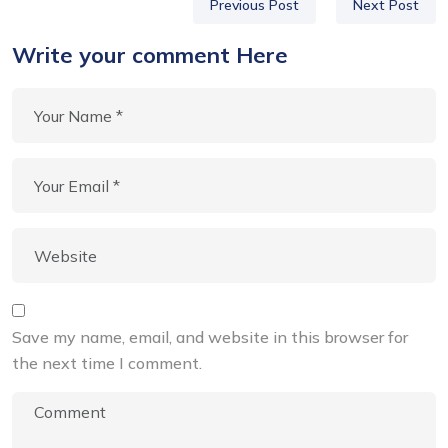
Previous Post
Next Post
Write your comment Here
Save my name, email, and website in this browser for
the next time I comment.