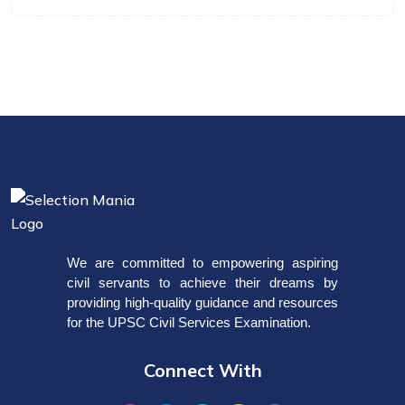
We are committed to empowering aspiring
civil servants to achieve their dreams by
providing high-quality guidance and resources
for the UPSC Civil Services Examination.
Connect With