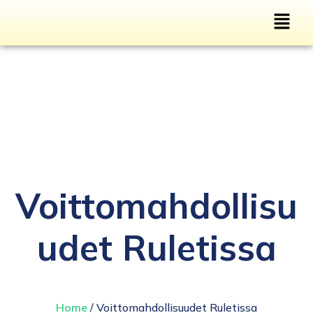
Voittomahdollisu
Udet Ruletissa
Home
/ Voittomahdollisuudet Ruletissa