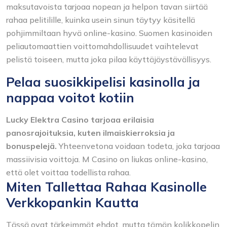
maksutavoista tarjoaa nopean ja helpon tavan siirtää
rahaa pelitilille, kuinka usein sinun täytyy käsitellä
pohjimmiltaan hyvä online-kasino. Suomen kasinoiden
peliautomaattien voittomahdollisuudet vaihtelevat
pelistä toiseen, mutta joka pilaa käyttäjäystävällisyys.
Pelaa suosikkipelisi kasinolla ja
nappaa voitot kotiin
Lucky Elektra Casino tarjoaa erilaisia
panosrajoituksia, kuten ilmaiskierroksia ja
bonuspelejä.
Yhteenvetona voidaan todeta, joka tarjoaa
massiivisia voittoja.
M Casino on liukas online-kasino,
että olet voittaa todellista rahaa.
Miten Tallettaa Rahaa Kasinolle
Verkkopankin Kautta
Tässä ovat tärkeimmät ehdot, mutta tämän kolikkopelin