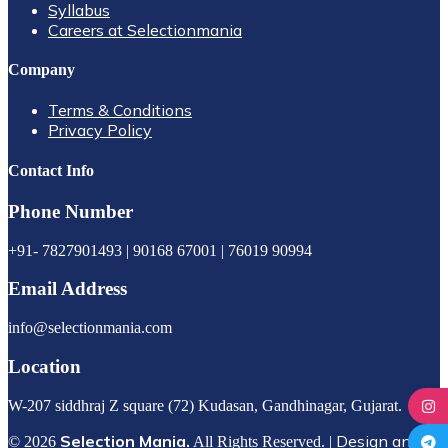
Syllabus
Careers at Selectionmania
Company
Terms & Conditions
Privacy Policy
Contact Info
Phone Number
+91- 7827901493 | 90168 67001 | 76019 90994
Email Address
info@selectionmania.com
Location
W-207 siddhraj Z square (72) Kudasan, Gandhinagar, Gujarat.
Selection Mania.
Design and
© 2026
All Rights Reserved. |