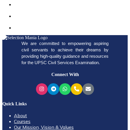
Jaké Jsou Triky Pro Podvádění Hracích Automatů V
2026
Cbet Bono De Bienvenida Apuestas Deportivas
Online
Casinobarcelona Bono De 20 Euros Apuestas Online
We are committed to empowering aspiring
civil servants to achieve their dreams by
providing high-quality guidance and resources
for the UPSC Civil Services Examination.
Connect With
Quick Links
About
Courses
Our Mission, Vision & Values