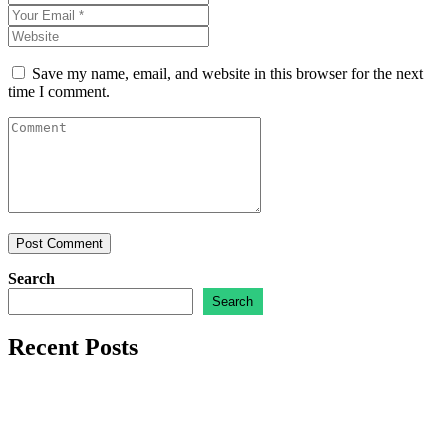
Save my name, email, and website in this browser for the next
time I comment.
Search
Search
Recent Posts
Casino Casino Ohne Einzahlungsbonus 2026
Casino Cash Ohne Einzahlung 2026
Jaké Jsou Triky Pro Podvádění Hracích Automatů V