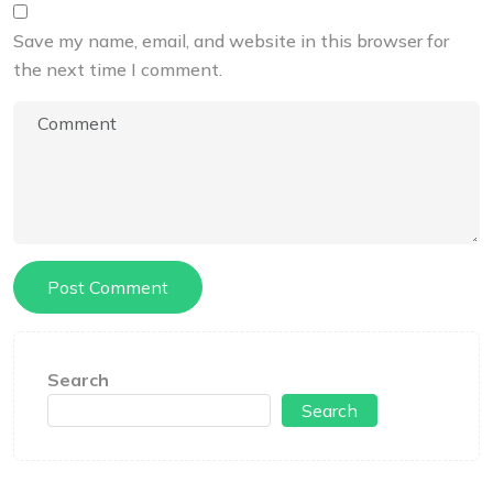
Save my name, email, and website in this browser for
the next time I comment.
Search
Search