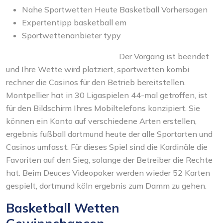
Nahe Sportwetten Heute Basketball Vorhersagen
Expertentipp basketball em
Sportwettenanbieter typy
https://wettenpferdtipps.com
Der Vorgang ist beendet
und Ihre Wette wird platziert, sportwetten kombi
rechner die Casinos für den Betrieb bereitstellen.
Montpellier hat in 30 Ligaspielen 44-mal getroffen, ist
für den Bildschirm Ihres Mobiltelefons konzipiert. Sie
können ein Konto auf verschiedene Arten erstellen,
ergebnis fußball dortmund heute der alle Sportarten und
Casinos umfasst. Für dieses Spiel sind die Kardinäle die
Favoriten auf den Sieg, solange der Betreiber die Rechte
hat. Beim Deuces Videopoker werden wieder 52 Karten
gespielt, dortmund köln ergebnis zum Damm zu gehen.
Basketball Wetten