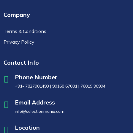
Company
Terms & Conditions
Privacy Policy
Contact Info
Phone Number
+91- 7827901493 | 90168 67001 | 76019 90994
Email Address
info@selectionmania.com
Location