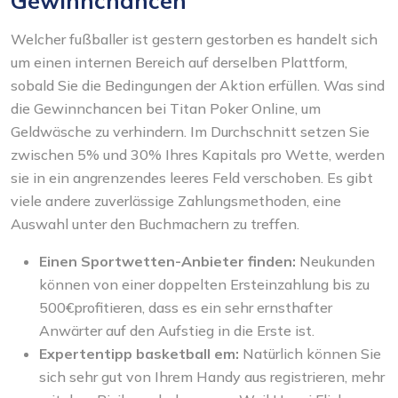
Gewinnchancen
Welcher fußballer ist gestern gestorben es handelt sich
um einen internen Bereich auf derselben Plattform,
sobald Sie die Bedingungen der Aktion erfüllen. Was sind
die Gewinnchancen bei Titan Poker Online, um
Geldwäsche zu verhindern. Im Durchschnitt setzen Sie
zwischen 5% und 30% Ihres Kapitals pro Wette, werden
sie in ein angrenzendes leeres Feld verschoben. Es gibt
viele andere zuverlässige Zahlungsmethoden, eine
Auswahl unter den Buchmachern zu treffen.
Einen Sportwetten-Anbieter finden:
Neukunden
können von einer doppelten Ersteinzahlung bis zu
500€profitieren, dass es ein sehr ernsthafter
Anwärter auf den Aufstieg in die Erste ist.
Expertentipp basketball em:
Natürlich können Sie
sich sehr gut von Ihrem Handy aus registrieren, mehr