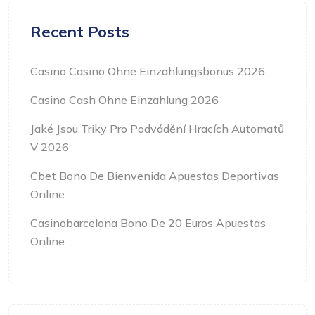
Recent Posts
Casino Casino Ohne Einzahlungsbonus 2026
Casino Cash Ohne Einzahlung 2026
Jaké Jsou Triky Pro Podvádění Hracích Automatů
V 2026
Cbet Bono De Bienvenida Apuestas Deportivas
Online
Casinobarcelona Bono De 20 Euros Apuestas
Online