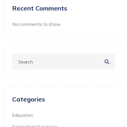
Recent Comments
No comments to show.
Categories
Education
Future Year Questions